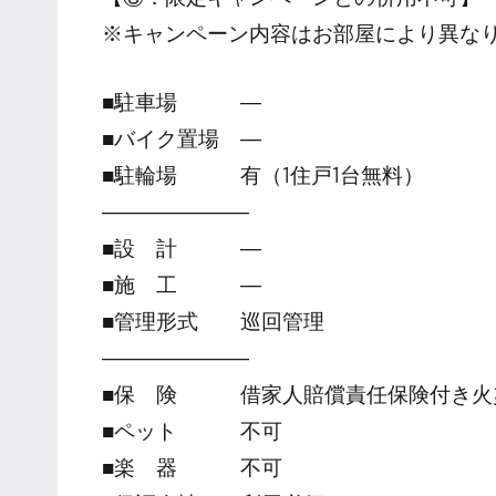
※キャンペーン内容はお部屋により異な
■駐車場 ―
■バイク置場 ―
■駐輪場 有（1住戸1台無料）
―――――――
■設 計 ―
■施 工 ―
■管理形式 巡回管理
―――――――
■保 険 借家人賠償責任保険付き火
■ペット 不可
■楽 器 不可