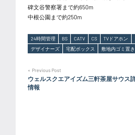
碑文谷警察署まで約650m
中根公園まで約250m
24時間管理
BS
CATV
CS
TVドアホン
Tags
デザイナーズ
宅配ボックス
敷地内ゴミ置き
投
Previous Post
ウェルスクエアイズム三軒茶屋サウス
稿
情報
ナ
ビ
ゲ
ー