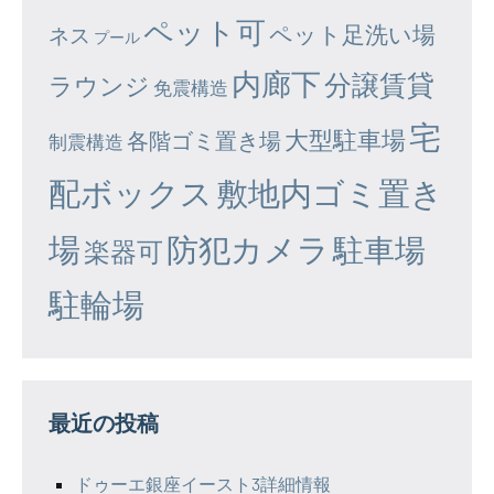
ペット可
ペット足洗い場
ネス
プール
内廊下
分譲賃貸
ラウンジ
免震構造
宅
大型駐車場
各階ゴミ置き場
制震構造
配ボックス
敷地内ゴミ置き
場
防犯カメラ
駐車場
楽器可
駐輪場
最近の投稿
ドゥーエ銀座イースト3詳細情報