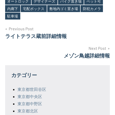
オートロック
デザイナーズ
バイク置き場
ペット可
Tags
内廊下
宅配ボックス
敷地内ゴミ置き場
防犯カメラ
駐車場
投
Previous Post
ライトテラス蔵前詳細情報
稿
ナ
Next Post
メゾン鳥越詳細情報
ビ
ゲ
カテゴリー
ー
シ
東京都世田谷区
東京都中央区
ョ
東京都中野区
ン
東京都北区