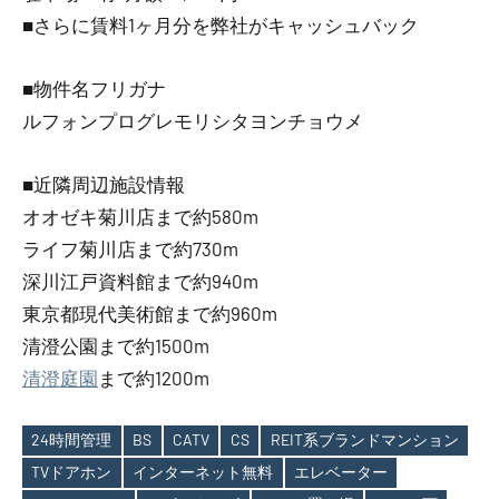
■さらに賃料1ヶ月分を弊社がキャッシュバック
■物件名フリガナ
ルフォンプログレモリシタヨンチョウメ
■近隣周辺施設情報
オオゼキ菊川店まで約580m
ライフ菊川店まで約730m
深川江戸資料館まで約940m
東京都現代美術館まで約960m
清澄公園まで約1500m
清澄庭園
まで約1200m
24時間管理
BS
CATV
CS
REIT系ブランドマンション
TVドアホン
インターネット無料
エレベーター