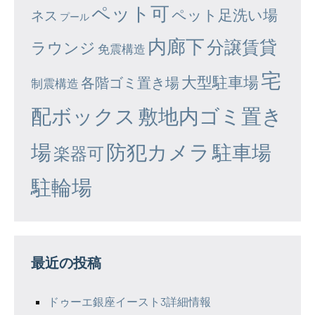
ペット可
ペット足洗い場
ネス
プール
内廊下
分譲賃貸
ラウンジ
免震構造
宅
大型駐車場
各階ゴミ置き場
制震構造
配ボックス
敷地内ゴミ置き
場
防犯カメラ
駐車場
楽器可
駐輪場
最近の投稿
ドゥーエ銀座イースト3詳細情報