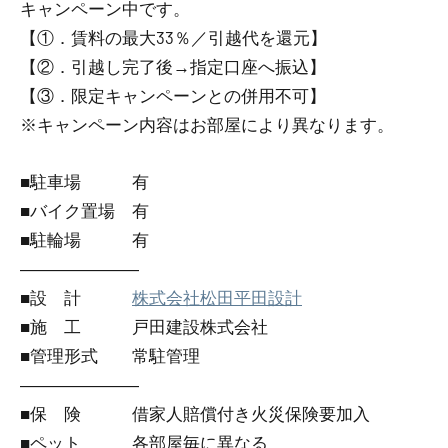
キャンペーン中です。
【①．賃料の最大33％／引越代を還元】
【②．引越し完了後→指定口座へ振込】
【③．限定キャンペーンとの併用不可】
※キャンペーン内容はお部屋により異なります。
■駐車場 有
■バイク置場 有
■駐輪場 有
―――――――
■設 計
株式会社松田平田設計
■施 工 戸田建設株式会社
■管理形式 常駐管理
―――――――
■保 険 借家人賠償付き火災保険要加入
■ペット 各部屋毎に異なる