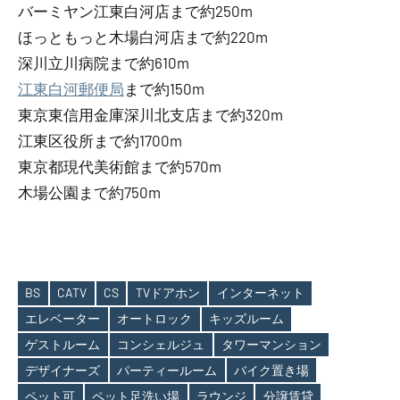
バーミヤン江東白河店まで約250m
ほっともっと木場白河店まで約220m
深川立川病院まで約610m
江東白河郵便局
まで約150m
東京東信用金庫深川北支店まで約320m
江東区役所まで約1700m
東京都現代美術館まで約570m
木場公園まで約750m
BS
CATV
CS
TVドアホン
インターネット
エレベーター
オートロック
キッズルーム
ゲストルーム
コンシェルジュ
タワーマンション
デザイナーズ
パーティールーム
バイク置き場
Tags
ペット可
ペット足洗い場
ラウンジ
分譲賃貸