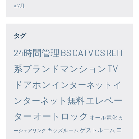
« 7月
タグ
24時間管理
BS
CATV
CS
REIT
系ブランドマンション
TV
ドアホン
イ
インターネット
エレベー
ンターネット無料
ター
オートロック
オール電化
カ
コ
ゲストルーム
キッズルーム
ーシェアリング