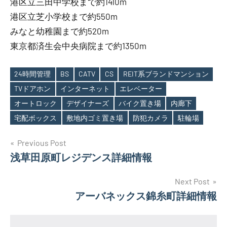
港区立三田中学校まで約1410m
港区立芝小学校まで約550m
みなと幼稚園まで約520m
東京都済生会中央病院まで約1350m
24時間管理
BS
CATV
CS
REIT系ブランドマンション
TVドアホン
インターネット
エレベーター
Tags
オートロック
デザイナーズ
バイク置き場
内廊下
宅配ボックス
敷地内ゴミ置き場
防犯カメラ
駐輪場
投
Previous Post
浅草田原町レジデンス詳細情報
稿
ナ
Next Post
アーバネックス錦糸町詳細情報
ビ
ゲ