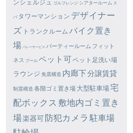
ンシェルジュ
シアタールーム
ゴルフレンジ
ス
デザイナー
タワーマンション
パ
ズ
バイク置き
トランクルーム
場
パーティールーム
フィット
バレーサービス
ペット可
ペット足洗い場
ネス
プール
内廊下
分譲賃貸
ラウンジ
免震構造
宅
大型駐車場
各階ゴミ置き場
制震構造
配ボックス
敷地内ゴミ置き
場
防犯カメラ
駐車場
楽器可
駐輪場