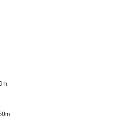
0m
m
0m