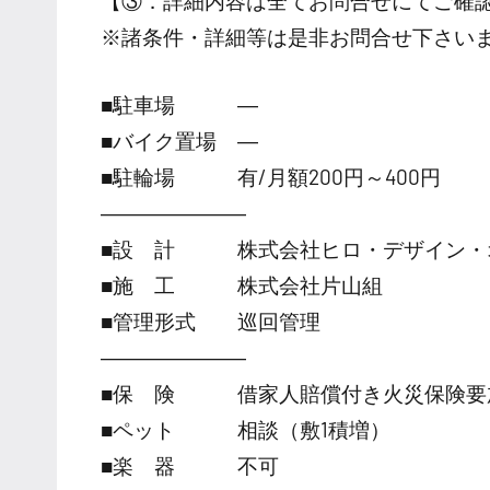
【③．詳細内容は全てお問合せにてご確
※諸条件・詳細等は是非お問合せ下さい
■駐車場 ―
■バイク置場 ―
■駐輪場 有/月額200円～400円
―――――――
■設 計 株式会社ヒロ・デザイン・
■施 工 株式会社片山組
■管理形式 巡回管理
―――――――
■保 険 借家人賠償付き火災保険要
■ペット 相談（敷1積増）
■楽 器 不可