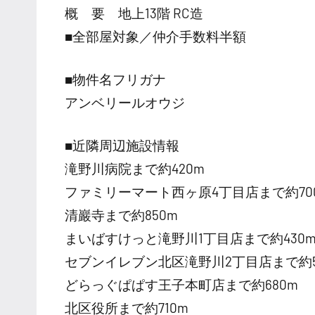
概 要 地上13階 RC造
■全部屋対象／仲介手数料半額
■物件名フリガナ
アンベリールオウジ
■近隣周辺施設情報
滝野川病院まで約420m
ファミリーマート西ヶ原4丁目店まで約70
清巖寺まで約850m
まいばすけっと滝野川1丁目店まで約430
セブンイレブン北区滝野川2丁目店まで約5
どらっぐぱぱす王子本町店まで約680m
北区役所まで約710m