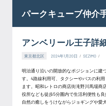
Skip
to
パークキューブ仲介
content
アンベリール王子詳
東京都北区
2024年1月20日
SEZIMO
明治通り沿いの開放的なポジションに建
す。4路線利用可、タクシーやバスの利
ます。昭和レトロの商店街滝野川馬場商
役所なども徒歩5分圏内で生活利便性も
自然の癒しをうけながらジョギングや愛