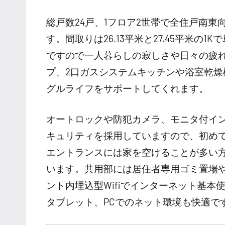
総戸数24戸、1フロア2世帯で全住戸南
す。間取りは26.13平米と27.45平米
ですので一人暮らしの寂しさや日々の疲
プ、2口ガスシステムキッチンや浴室乾
グルライフをサポートしてくれます。
オートロックや防犯カメラ、モニタ付イ
キュリティを採用していますので、初め
エントランスには家を空けることが多い
います。共用部には居住者専用ゴミ置場
ント内埋込型Wifiでインターネット基
タブレット、PCでのネット環境も快適で