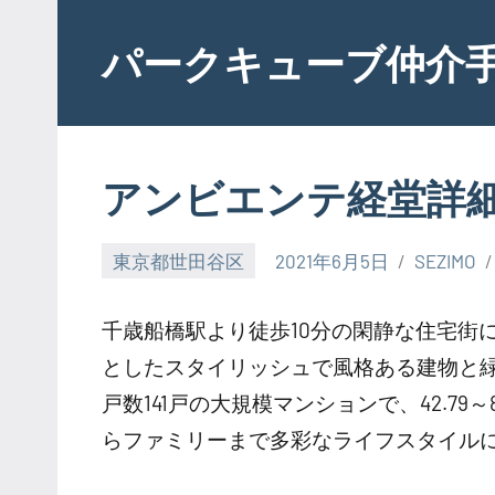
Skip
to
パークキューブ仲介
content
アンビエンテ経堂詳
東京都世田谷区
2021年6月5日
SEZIMO
千歳船橋駅より徒歩10分の閑静な住宅街
としたスタイリッシュで風格ある建物と
戸数141戸の大規模マンションで、42.7
らファミリーまで多彩なライフスタイル