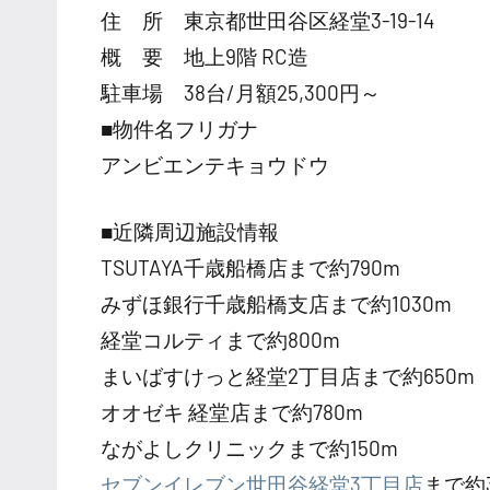
住 所 東京都世田谷区経堂3-19-14
概 要 地上9階 RC造
駐車場 38台/月額25,300円～
■物件名フリガナ
アンビエンテキョウドウ
■近隣周辺施設情報
TSUTAYA千歳船橋店まで約790m
みずほ銀行千歳船橋支店まで約1030m
経堂コルティまで約800m
まいばすけっと経堂2丁目店まで約650m
オオゼキ 経堂店まで約780m
ながよしクリニックまで約150m
セブンイレブン世田谷経堂3丁目店
まで約3