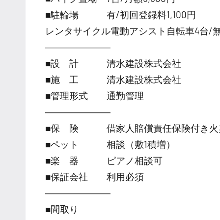
■駐輪場 有/初回登録料1,100円
レンタサイクル電動アシスト自転車4台/
―――――――
■設 計 清水建設株式会社
■施 工 清水建設株式会社
■管理形式 通勤管理
―――――――
■保 険 借家人賠償責任保険付き火
■ペット 相談（敷1積増）
■楽 器 ピアノ相談可
■保証会社 利用必須
―――――――
■間取り