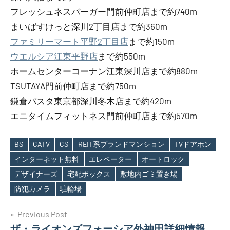
フレッシュネスバーガー門前仲町店まで約740m
まいばすけっと深川2丁目店まで約360m
ファミリーマート平野2丁目店
まで約150m
ウエルシア江東平野店
まで約550m
ホームセンターコーナン江東深川店まで約880m
TSUTAYA門前仲町店まで約750m
鎌倉パスタ東京都深川冬木店まで約420m
エニタイムフィットネス門前仲町店まで約570m
BS
CATV
CS
REIT系ブランドマンション
TVドアホン
インターネット無料
エレベーター
オートロック
Tags
デザイナーズ
宅配ボックス
敷地内ゴミ置き場
防犯カメラ
駐輪場
投
Previous Post
ザ・ライオンズフォーシア外神田詳細情報