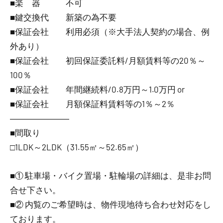
■楽 器 不可
■鍵交換代 新築の為不要
■保証会社 利用必須（※大手法人契約の場合、例
外あり）
■保証会社 初回保証委託料/月額賃料等の20％～
100％
■保証会社 年間継続料/0.8万円～1.0万円 or
■保証会社 月額保証料賃料等の1％～2％
―――――――
■間取り
□1LDK～2LDK（31.55㎡～52.65㎡）
■① 駐車場・バイク置場・駐輪場の詳細は、是非お問
合せ下さい。
■② 内覧のご希望時は、物件現地待ち合わせ対応をし
ております。