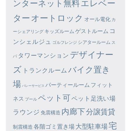
エレベー
ンターネット無料
ター
オートロック
オール電化
カ
コ
ゲストルーム
キッズルーム
ーシェアリング
ンシェルジュ
シアタールーム
ゴルフレンジ
ス
デザイナー
タワーマンション
パ
ズ
バイク置き
トランクルーム
場
パーティールーム
フィット
バレーサービス
ペット可
ペット足洗い場
ネス
プール
内廊下
分譲賃貸
ラウンジ
免震構造
宅
大型駐車場
各階ゴミ置き場
制震構造