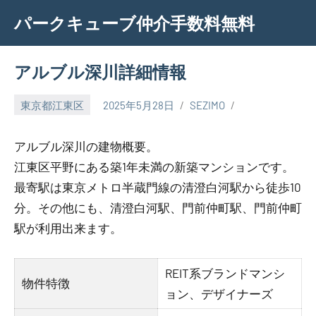
Skip
パークキューブ仲介手数料無料
to
content
アルブル深川詳細情報
東京都江東区
2025年5月28日
SEZIMO
アルブル深川の建物概要。
江東区平野にある築1年未満の新築マンションです。
最寄駅は東京メトロ半蔵門線の清澄白河駅から徒歩10
分。その他にも、清澄白河駅、門前仲町駅、門前仲町
駅が利用出来ます。
REIT系ブランドマンシ
物件特徴
ョン、デザイナーズ