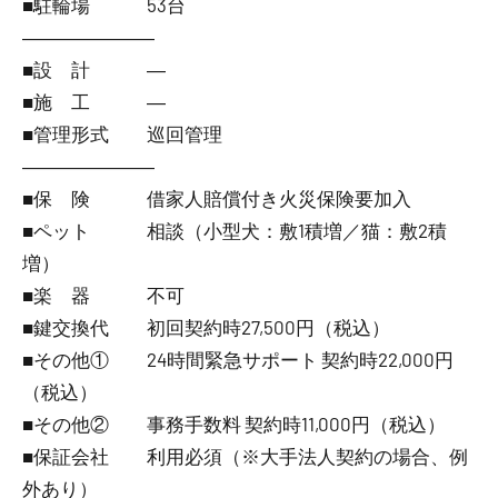
■駐輪場 53台
―――――――
■設 計 ―
■施 工 ―
■管理形式 巡回管理
―――――――
■保 険 借家人賠償付き火災保険要加入
■ペット 相談（小型犬：敷1積増／猫：敷2積
増）
■楽 器 不可
■鍵交換代 初回契約時27,500円（税込）
■その他① 24時間緊急サポート 契約時22,000円
（税込）
■その他② 事務手数料 契約時11,000円（税込）
■保証会社 利用必須（※大手法人契約の場合、例
外あり）