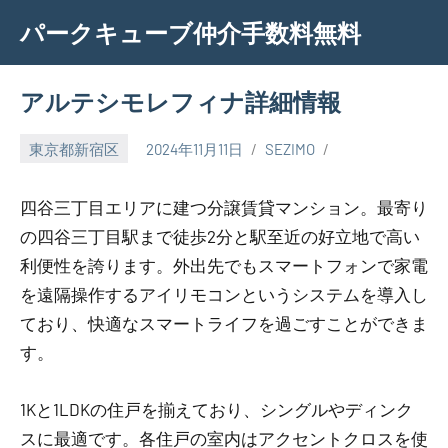
Skip
パークキューブ仲介手数料無料
to
content
アルテシモレフィナ詳細情報
東京都新宿区
2024年11月11日
SEZIMO
四谷三丁目エリアに建つ分譲賃貸マンション。最寄り
の四谷三丁目駅まで徒歩2分と駅至近の好立地で高い
利便性を誇ります。外出先でもスマートフォンで家電
を遠隔操作するアイリモコンというシステムを導入し
ており、快適なスマートライフを過ごすことができま
す。
1Kと1LDKの住戸を揃えており、シングルやディンク
スに最適です。各住戸の室内はアクセントクロスを使