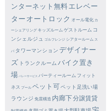
エレベー
ンターネット無料
ター
オートロック
オール電化
カ
コ
ゲストルーム
キッズルーム
ーシェアリング
ンシェルジュ
シアタールーム
ゴルフレンジ
ス
デザイナー
タワーマンション
パ
ズ
バイク置き
トランクルーム
場
パーティールーム
フィット
バレーサービス
ペット可
ペット足洗い場
ネス
プール
内廊下
分譲賃貸
ラウンジ
免震構造
宅
大型駐車場
各階ゴミ置き場
制震構造