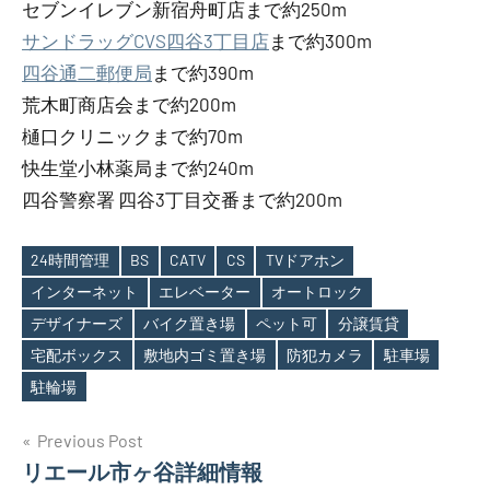
セブンイレブン新宿舟町店まで約250m
サンドラッグCVS四谷3丁目店
まで約300m
四谷通二郵便局
まで約390m
荒木町商店会まで約200m
樋口クリニックまで約70m
快生堂小林薬局まで約240m
四谷警察署 四谷3丁目交番まで約200m
24時間管理
BS
CATV
CS
TVドアホン
インターネット
エレベーター
オートロック
デザイナーズ
バイク置き場
ペット可
分譲賃貸
Tags
宅配ボックス
敷地内ゴミ置き場
防犯カメラ
駐車場
駐輪場
投
Previous Post
リエール市ヶ谷詳細情報
稿