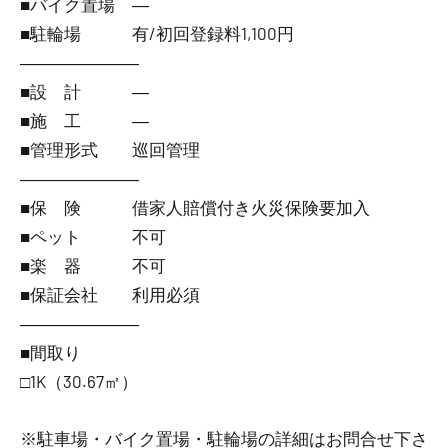
■バイク置場 ―
■駐輪場 有/初回登録料1,100円
―――――――
■設 計 ―
■施 工 ―
■管理形式 巡回管理
―――――――
■保 険 借家人賠償付き火災保険要加入
■ペット 不可
■楽 器 不可
■保証会社 利用必須
―――――――
■間取り
□1K（30.67㎡）
※駐車場・バイク置場・駐輪場の詳細はお問合せ下さ