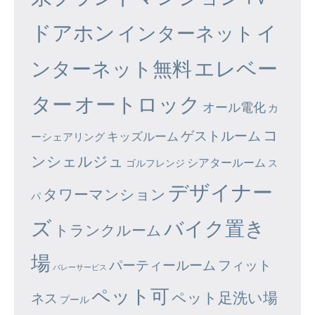
ドアホン
イ
インターネット
エレベー
ンターネット無料
ター
オートロック
オール電化
カ
コ
ゲストルーム
キッズルーム
ーシェアリング
ンシェルジュ
シアタールーム
ゴルフレンジ
ス
デザイナー
タワーマンション
パ
ズ
バイク置き
トランクルーム
場
パーティールーム
フィット
バレーサービス
ペット可
ペット足洗い場
ネス
プール