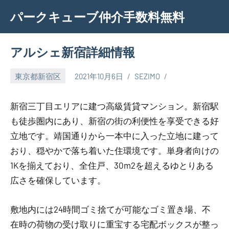
Skip
パークキューブ仲介手数料無料
to
content
アルシェ新宿詳細情報
東京都新宿区
2021年10月6日
SEZIMO
新宿三丁目エリアに建つ高級賃貸マンション。新宿駅
も徒歩圏内にあり、新宿の街の利便性を享受できる好
立地です。靖国通りから一本中に入った立地に建って
おり、穏やかで落ち着いた住環境です。単身者向けの
1Kを揃えており、全住戸、30m2を超えるゆとりある
広さを確保しています。
敷地内には24時間ゴミ捨てが可能なゴミ置き場、不
在時の荷物の受け取りに重宝する宅配ボックスが整っ