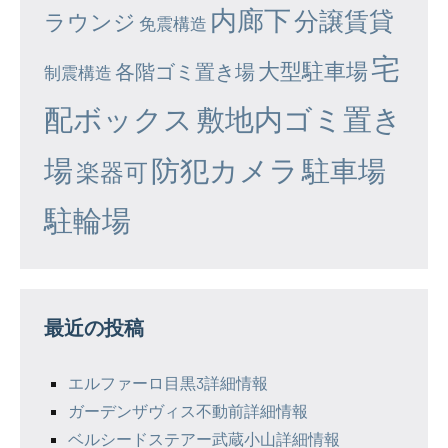
内廊下
分譲賃貸
ラウンジ
免震構造
宅
大型駐車場
各階ゴミ置き場
制震構造
配ボックス
敷地内ゴミ置き
場
防犯カメラ
駐車場
楽器可
駐輪場
最近の投稿
エルファーロ目黒3詳細情報
ガーデンザヴィス不動前詳細情報
ベルシードステアー武蔵小山詳細情報