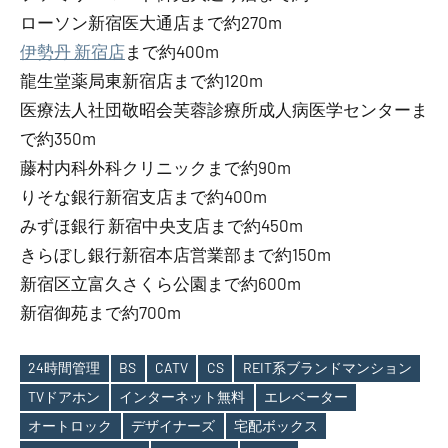
ローソン新宿医大通店まで約270m
伊勢丹 新宿店
まで約400m
龍生堂薬局東新宿店まで約120m
医療法人社団敬昭会芙蓉診療所成人病医学センターま
で約350m
藤村内科外科クリニックまで約90m
りそな銀行新宿支店まで約400m
みずほ銀行 新宿中央支店まで約450m
きらぼし銀行新宿本店営業部まで約150m
新宿区立富久さくら公園まで約600m
新宿御苑まで約700m
24時間管理
BS
CATV
CS
REIT系ブランドマンション
TVドアホン
インターネット無料
エレベーター
Tags
オートロック
デザイナーズ
宅配ボックス