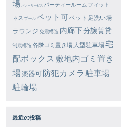
場
パーティールーム
フィット
バレーサービス
ペット可
ペット足洗い場
ネス
プール
内廊下
分譲賃貸
ラウンジ
免震構造
宅
大型駐車場
各階ゴミ置き場
制震構造
配ボックス
敷地内ゴミ置き
場
防犯カメラ
駐車場
楽器可
駐輪場
最近の投稿