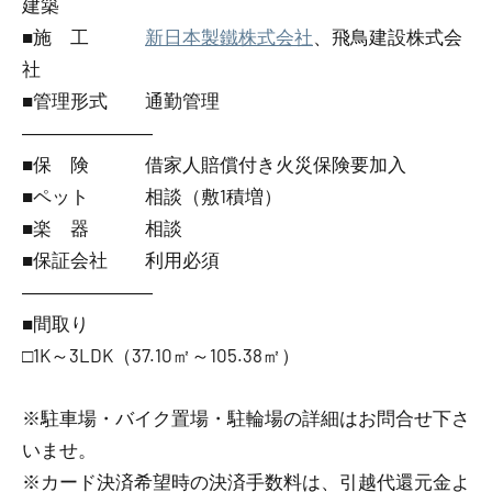
建築
■施 工
新日本製鐵株式会社
、飛鳥建設株式会
社
■管理形式 通勤管理
―――――――
■保 険 借家人賠償付き火災保険要加入
■ペット 相談（敷1積増）
■楽 器 相談
■保証会社 利用必須
―――――――
■間取り
□1K～3LDK（37.10㎡～105.38㎡）
※駐車場・バイク置場・駐輪場の詳細はお問合せ下さ
いませ。
※カード決済希望時の決済手数料は、引越代還元金よ