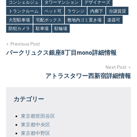
コンシェルジュ
タワーマンション
デザイナーズ
Tags
トランクルーム
ペット可
ラウンジ
内廊下
分譲賃貸
大型駐車場
宅配ボックス
敷地内ゴミ置き場
楽器可
防犯カメラ
駐車場
駐輪場
投
Previous Post
パークリュクス銀座8丁目mono詳細情報
稿
ナ
Next Post
アトラスタワー西新宿詳細情報
ビ
ゲ
カテゴリー
ー
シ
東京都世田谷区
東京都中央区
ョ
東京都中野区