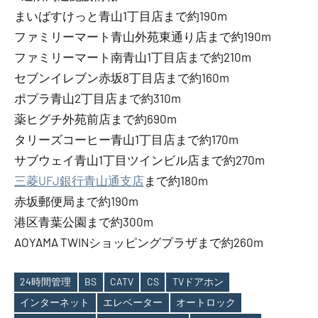
まいばすけっと青山1丁目店まで約190m
ファミリーマート青山外苑東通り店まで約190m
ファミリーマート南青山1丁目店まで約210m
セブンイレブン赤坂8丁目店まで約160m
ポプラ青山2丁目店まで約310m
薬ヒグチ外苑前店まで約690m
タリーズコーヒー青山1丁目店まで約170m
サブウェイ青山1丁目ツインビル店まで約270m
三菱UFJ銀行青山通支店
まで約180m
赤坂郵便局まで約190m
港区青葉公園まで約300m
AOYAMA TWINショッピングプラザまで約260m
24時間管理
BS
CATV
CS
TVドアホン
インターネット
エレベーター
オートロック