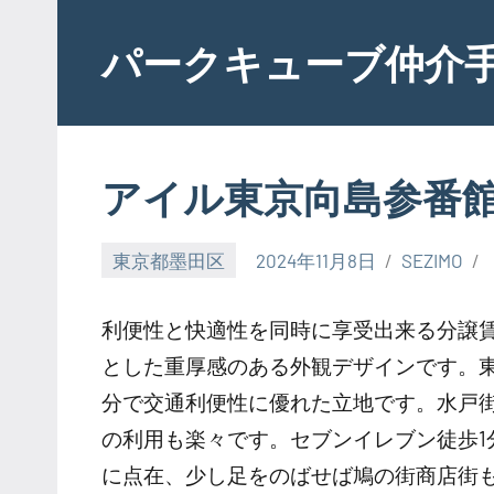
Skip
to
パークキューブ仲介
content
アイル東京向島参番
東京都墨田区
2024年11月8日
SEZIMO
利便性と快適性を同時に享受出来る分譲
とした重厚感のある外観デザインです。東
分で交通利便性に優れた立地です。水戸
の利用も楽々です。セブンイレブン徒歩1
に点在、少し足をのばせば鳩の街商店街