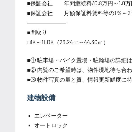
■保証会社 年間継続料/0.8万円～1.0万円
■保証会社 月額保証料賃料等の1％～2
―――――――
■間取り
□1K～1LDK（26.24㎡～44.30㎡）
■① 駐車場・バイク置場・駐輪場の詳細
■② 内覧のご希望時は、物件現地待ち合
■③ 物件写真の量と質、情報更新鮮度に
建物設備
エレベーター
オートロック