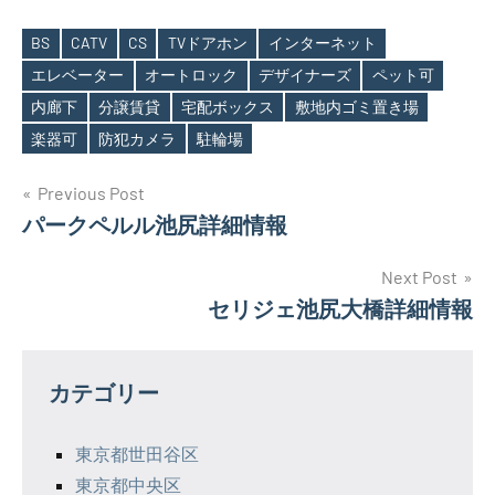
BS
CATV
CS
TVドアホン
インターネット
エレベーター
オートロック
デザイナーズ
ペット可
Tags
内廊下
分譲賃貸
宅配ボックス
敷地内ゴミ置き場
楽器可
防犯カメラ
駐輪場
投
Previous Post
パークペルル池尻詳細情報
稿
ナ
Next Post
セリジェ池尻大橋詳細情報
ビ
ゲ
カテゴリー
ー
シ
東京都世田谷区
東京都中央区