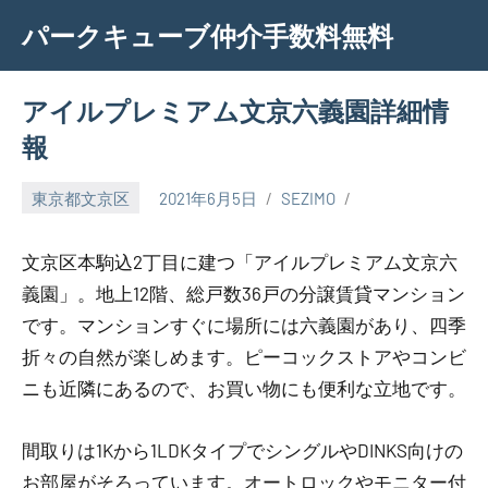
Skip
パークキューブ仲介手数料無料
to
content
アイルプレミアム文京六義園詳細情
報
東京都文京区
2021年6月5日
SEZIMO
文京区本駒込2丁目に建つ「アイルプレミアム文京六
義園」。地上12階、総戸数36戸の分譲賃貸マンション
です。マンションすぐに場所には六義園があり、四季
折々の自然が楽しめます。ピーコックストアやコンビ
ニも近隣にあるので、お買い物にも便利な立地です。
間取りは1Kから1LDKタイプでシングルやDINKS向けの
お部屋がそろっています。オートロックやモニター付