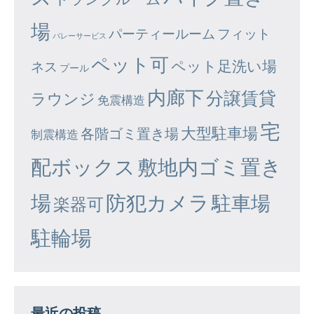
場
パーティールーム
フィット
バレーサービス
ペット可
ペット足洗い場
ネス
プール
内廊下
分譲賃貸
ラウンジ
免震構造
宅
大型駐車場
各階ゴミ置き場
制震構造
配ボックス
敷地内ゴミ置き
場
防犯カメラ
駐車場
楽器可
駐輪場
最近の投稿