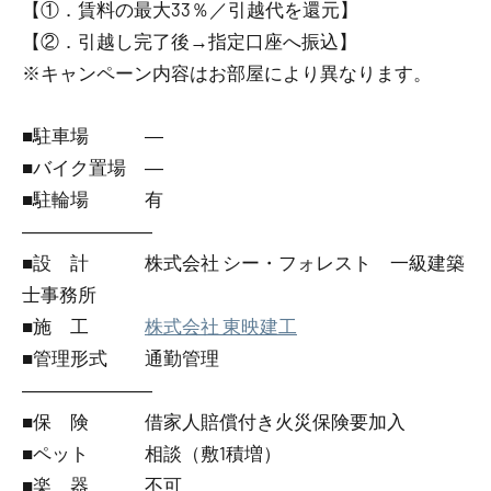
【①．賃料の最大33％／引越代を還元】
【②．引越し完了後→指定口座へ振込】
※キャンペーン内容はお部屋により異なります。
■駐車場 ―
■バイク置場 ―
■駐輪場 有
―――――――
■設 計 株式会社 シー・フォレスト 一級建築
士事務所
■施 工
株式会社 東映建工
■管理形式 通勤管理
―――――――
■保 険 借家人賠償付き火災保険要加入
■ペット 相談（敷1積増）
■楽 器 不可