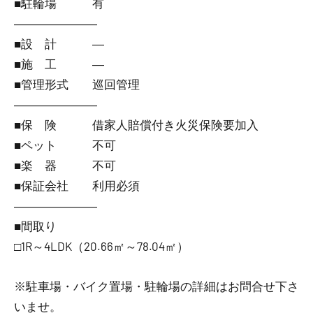
■駐輪場 有
―――――――
■設 計 ―
■施 工 ―
■管理形式 巡回管理
―――――――
■保 険 借家人賠償付き火災保険要加入
■ペット 不可
■楽 器 不可
■保証会社 利用必須
―――――――
■間取り
□1R～4LDK（20.66㎡～78.04㎡）
※駐車場・バイク置場・駐輪場の詳細はお問合せ下さ
いませ。