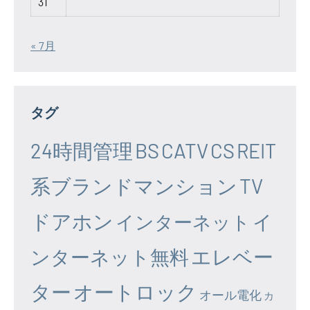
31
« 7月
タグ
24時間管理
BS
CATV
CS
REIT
系ブランドマンション
TV
ドアホン
イ
インターネット
エレベー
ンターネット無料
ター
オートロック
オール電化
カ