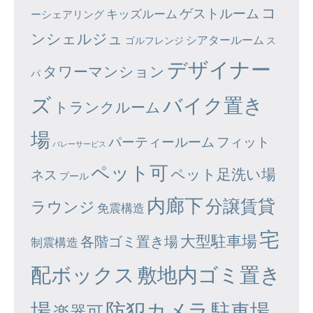
コ
ゲストルーム
キッズルーム
ーシェアリング
ンシェルジュ
シアタールーム
ゴルフレンジ
ス
デザイナー
タワーマンション
パ
ズ
バイク置き
トランクルーム
場
パーティールーム
フィット
バレーサービス
ペット可
ペット足洗い場
ネス
プール
内廊下
分譲賃貸
ラウンジ
免震構造
宅
大型駐車場
各階ゴミ置き場
制震構造
配ボックス
敷地内ゴミ置き
場
防犯カメラ
駐車場
楽器可