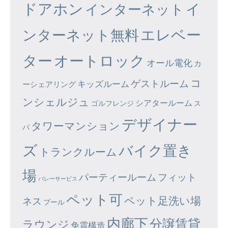
ドアホン
イ
インターネット
エレベー
ンターネット無料
ター
オートロック
オール電化
カ
コ
ゲストルーム
キッズルーム
ーシェアリング
ンシェルジュ
シアタールーム
ゴルフレンジ
ス
デザイナー
タワーマンション
パ
ズ
バイク置き
トランクルーム
場
パーティールーム
フィット
バレーサービス
ペット可
ペット足洗い場
ネス
プール
内廊下
分譲賃貸
ラウンジ
免震構造