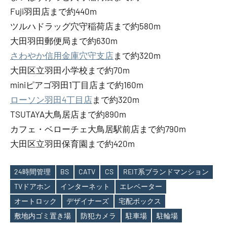
Fuji羽田店まで約440m
ツルハドラッグ穴守稲荷店まで約580m
大田羽田郵便局まで約630m
さわやか信用金庫穴守支店
まで約320m
大田区立羽田小学校まで約70m
miniピアゴ羽田1丁目店まで約160m
ローソン羽田4丁目店
まで約320m
TSUTAYA大鳥居店まで約890m
カフェ・ベローチェ大鳥居駅前店まで約790m
大田区立羽田保育園まで約420m
24時間管理
BS
CATV
CS
REIT系ブランドマンション
TVドアホン
インターネット
エレベーター
Tags
オートロック
デザイナーズ
宅配ボックス
敷地内ゴミ置き場
防犯カメラ
駐車場
駐輪場