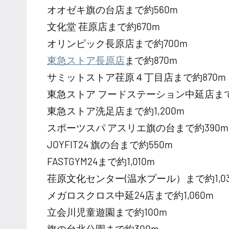
オオゼキ旗の台店まで約560m
文化堂 荏原店まで約670m
オリンピック長原店まで約700m
東急ストア長原店
まで約870m
サミットストア荏原４丁目店まで約870m
東急ストア フードステーション中延店まで
東急ストア洗足店まで約1,200m
スポーツスパ アスリエ旗の台まで約390m
JOYFIT24 旗の台まで約550m
FASTGYM24まで約1,010m
荏原文化センター(温水プール）まで約1,03
メガロスクロス中延24店まで約1,060m
立会川児童遊園まで約100m
旗の台北公園まで約300m