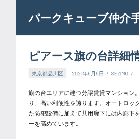
Skip
to
パークキューブ仲介
content
ピアース旗の台詳細
東京都品川区
2021年6月5日
SEZIMO
旗の台エリアに建つ分譲賃貸マンション
り、高い利便性を誇ります。オートロック
た防犯設備に加えて共用廊下には内廊下
ーを高めています。