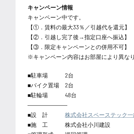
キャンペーン情報
キャンペーン中です。
【①．賃料の最大33％／引越代を還元】
【②．引越し完了後→指定口座へ振込】
【③．限定キャンペーンとの併用不可】
※キャンペーン内容はお部屋により異な
■駐車場 2台
■バイク置場 2台
■駐輪場 48台
―――――――
■設 計
株式会社スペーステック一
■施 工 株式会社小川建設