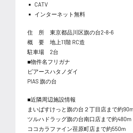
CATV
インターネット無料
住 所 東京都品川区旗の台2-8-6
概 要 地上11階 RC造
駐車場 2台
■物件名フリガナ
ピアースハタノダイ
PIAS 旗の台
■近隣周辺施設情報
まいばすけっと旗の台２丁目店まで約90
ツルハドラッグ旗の台南口店まで約480m
ココカラファイン荏原町店まで約550m