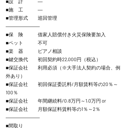
■設 計 ―
■施 工 ―
■管理形式 巡回管理
―――――――
■保 険 借家人賠償付き火災保険要加入
■ペット 不可
■楽 器 ピアノ相談
■鍵交換代 初回契約時22,000円（税込）
■保証会社 利用必須（※大手法人契約の場合、例
外あり）
■保証会社 初回保証委託料/月額賃料等の20％～
100％
■保証会社 年間継続料/0.8万円～1.0万円 or
■保証会社 月額保証料賃料等の1％～2％
―――――――
■間取り