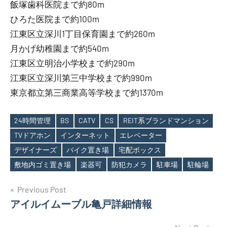
飯塚歯科医院まで約80m
ひろた医院まで約100m
江東区立深川1丁目保育園まで約260m
月かげ幼稚園まで約540m
江東区立明治小学校まで約290m
江東区立深川第三中学校まで約990m
東京都立第三商業高等学校まで約1370m
24時間管理
BS
CATV
CS
REIT系ブランドマンション
TVドアホン
インターネット
エレベーター
Tags
デザイナーズ
バイク置き場
宅配ボックス
敷地内ゴミ置き場
楽器可
防犯カメラ
駐車場
駐輪場
投
Previous Post
アイルイムーブル亀戸詳細情報
稿