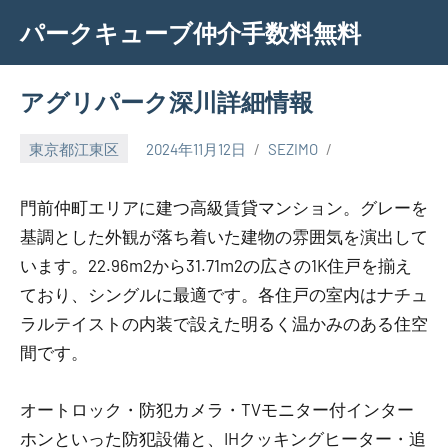
Skip
パークキューブ仲介手数料無料
to
content
アグリパーク深川詳細情報
東京都江東区
2024年11月12日
SEZIMO
門前仲町エリアに建つ高級賃貸マンション。グレーを
基調とした外観が落ち着いた建物の雰囲気を演出して
います。22.96m2から31.71m2の広さの1K住戸を揃え
ており、シングルに最適です。各住戸の室内はナチュ
ラルテイストの内装で設えた明るく温かみのある住空
間です。
オートロック・防犯カメラ・TVモニター付インター
ホンといった防犯設備と、IHクッキングヒーター・追