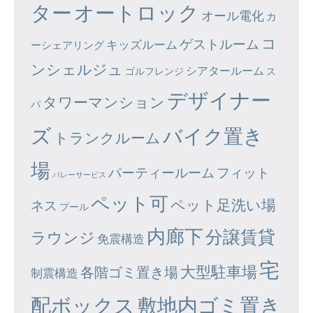
ター
オートロック
オール電化
カ
コ
ゲストルーム
キッズルーム
ーシェアリング
ンシェルジュ
シアタールーム
ゴルフレンジ
ス
デザイナー
タワーマンション
パ
ズ
バイク置き
トランクルーム
場
パーティールーム
フィット
バレーサービス
ペット可
ペット足洗い場
ネス
プール
内廊下
分譲賃貸
ラウンジ
免震構造
宅
大型駐車場
各階ゴミ置き場
制震構造
配ボックス
敷地内ゴミ置き