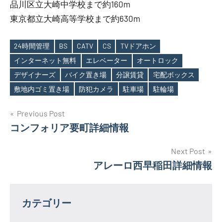
品川区立大崎中学校まで約160m
東京都立大崎高等学校まで約630m
24時間管理
BS
CATV
CS
TVドアホン
インターネット無料
エレベーター
オートロック
Tags
デザイナーズ
バイク置き場
分譲賃貸
宅配ボックス
敷地内ゴミ置き場
防犯カメラ
駐車場
駐輪場
投
Previous Post
コンフォリア要町詳細情報
稿
ナ
Next Post
アレーロ西早稲田詳細情報
ビ
ゲ
カテゴリー
ー