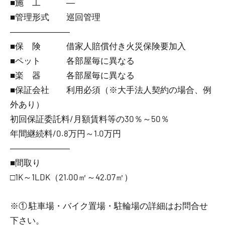
■施 工 ―
■管理形式 巡回管理
―――――――
■保 険 借家人賠償付き火災保険要加入
■ペット 各部屋毎に異なる
■楽 器 各部屋毎に異なる
■保証会社 利用必須（※大手法人契約の場合、例
外あり）
初回保証委託料/月額賃料等の30％～50％
年間継続料/0.8万円～1.0万円
―――――――
■間取り
□1K～1LDK（21.00㎡～42.07㎡）
※① 駐車場・バイク置場・駐輪場の詳細はお問合せ
下さい。