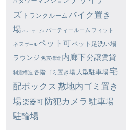
タワーマンション
パ
ズ
バイク置き
トランクルーム
場
パーティールーム
フィット
バレーサービス
ペット可
ペット足洗い場
ネス
プール
内廊下
分譲賃貸
ラウンジ
免震構造
宅
大型駐車場
各階ゴミ置き場
制震構造
配ボックス
敷地内ゴミ置き
場
防犯カメラ
駐車場
楽器可
駐輪場