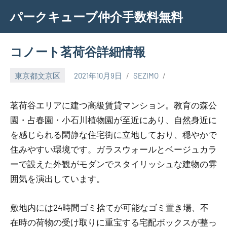
Skip
パークキューブ仲介手数料無料
to
content
コノート茗荷谷詳細情報
東京都文京区
2021年10月9日
SEZIMO
茗荷谷エリアに建つ高級賃貸マンション。教育の森公
園・占春園・小石川植物園が至近にあり、自然身近に
を感じられる閑静な住宅街に立地しており、穏やかで
住みやすい環境です。ガラスウォールとベージュカラ
ーで設えた外観がモダンでスタイリッシュな建物の雰
囲気を演出しています。
敷地内には24時間ゴミ捨てが可能なゴミ置き場、不
在時の荷物の受け取りに重宝する宅配ボックスが整っ