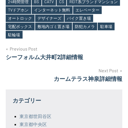
24時間管理
BS
CATV
CS
REIT系ブランドマンション
TVドアホン
インターネット無料
エレベーター
オートロック
デザイナーズ
バイク置き場
Tags
宅配ボックス
敷地内ゴミ置き場
防犯カメラ
駐車場
駐輪場
投
Previous Post
シーフォルム大井町2詳細情報
稿
ナ
Next Post
カームテラス神泉詳細情報
ビ
ゲ
カテゴリー
ー
シ
東京都世田谷区
東京都中央区
ョ