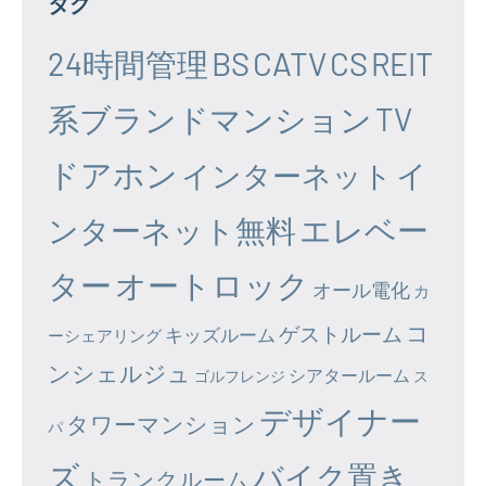
タグ
24時間管理
BS
CATV
CS
REIT
系ブランドマンション
TV
ドアホン
イ
インターネット
エレベー
ンターネット無料
ター
オートロック
オール電化
カ
コ
ゲストルーム
キッズルーム
ーシェアリング
ンシェルジュ
シアタールーム
ゴルフレンジ
ス
デザイナー
タワーマンション
パ
ズ
バイク置き
トランクルーム