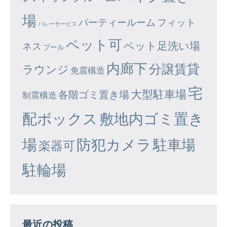
場
パーティールーム
フィット
バレーサービス
ペット可
ペット足洗い場
ネス
プール
内廊下
分譲賃貸
ラウンジ
免震構造
宅
大型駐車場
各階ゴミ置き場
制震構造
配ボックス
敷地内ゴミ置き
場
防犯カメラ
駐車場
楽器可
駐輪場
最近の投稿