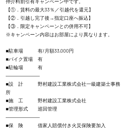
仲介料割引有
キャンペーン中です。
【①．賃料の最大33％／引越代を還元】
【②．引越し完了後→指定口座へ振込】
【③．限定キャンペーンとの併用不可】
※キャンペーン内容はお部屋により異なります。
■駐車場 有/月額33,000円
■バイク置場 有
■駐輪場 有
―――――――
■設 計 野村建設工業株式会社一級建築士事務
所
■施 工 野村建設工業株式会社
■管理形式 巡回管理
―――――――
■保 険 借家人賠償付き火災保険要加入